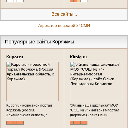
направлении примеры
репортажи от первого лица - в
имеються по всем вопросам
новостной ленте
обращайтесь в скайп SEO
Все сайты...
PRO1 все обьесню и покажу
примеры последних работ
Агрегатор новостей 24СМИ
(Россия, Архангельская
область, Коряжма)
Популярные сайты Коряжмы
Kupor.ru
Kirolg.ru
Kupor.ru - новостной портал
"Жизнь наша школьная" МОУ
Коряжма (Россия,
"СОШ № 7" - интернет-портал
Архангельская область, г.
(Коряжма) - сайт Ольги
Коряжма)
Леонидовны Кириогло