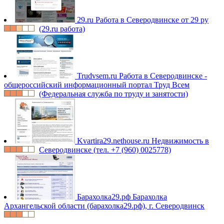
29.ru
Работа в Северодвинске от 29 ру
(29.ru работа)
Trudvsem.ru
Работа в Северодвинске -
общероссийский информационный портал Труд Всем
(Федеральная служба по труду и занятости)
Kvartira29.nethouse.ru
Недвижимость в
Северодвинске (тел. +7 (960) 0025778)
Барахолка29.рф
Барахолка
Архангельской области (барахолка29.рф), г. Северодвинск