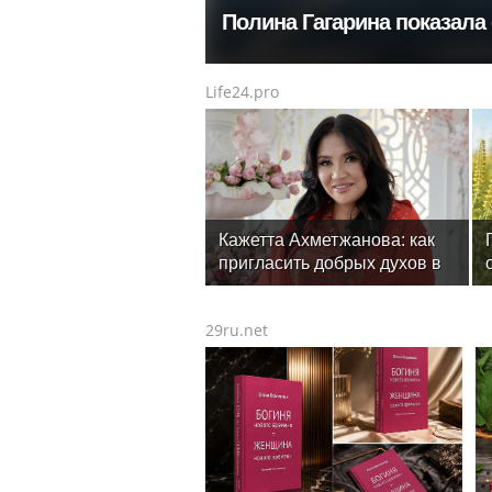
Полина Гагарина показала 
Life24.pro
Кажетта Ахметжанова: как
пригласить добрых духов в
новый дом
29ru.net