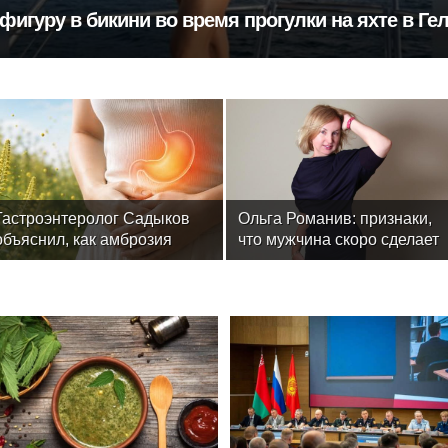
фигуру в бикини во время прогулки на яхте в Ге
Гастроэнтеролог Садыков
Ольга Романив: признаки,
объяснил, как амброзия
что мужчина скоро сделает
может влиять на ЖКТ
предложение