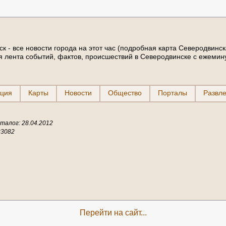
к - все новости города на этот час (подробная карта Северодвинск
я лента событий, фактов, происшествий в Северодвинске с ежеми
ция
Карты
Новости
Общество
Порталы
Развл
талог: 28.04.2012
23082
Перейти на сайт...