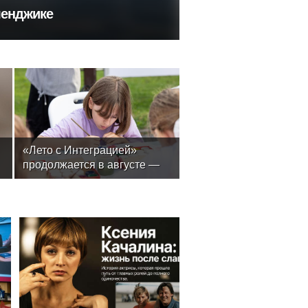
ленджике
«Лето с Интеграцией»
продолжается в августе —
заключительный месяц
программы